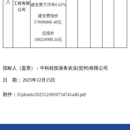
人
工程有限
建安费
下浮率
0.62%
公司
建安费报价
579096800.48
元
总报价
590228988.24
元
招标人
（盖章）：
中科桂投港务农业
(贺州)有限公司
日
期：
2025
年
12
月
15
日
附件：
/Uploads/202512/693f734741a40.pdf