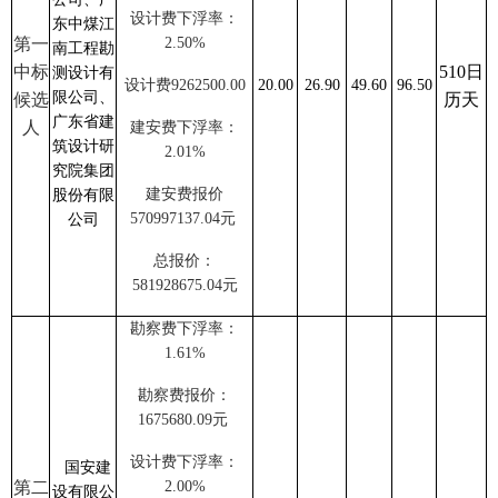
设计费
下浮率：
东中煤江
第一
2.50%
南工程勘
中标
510日
测设计有
设计费
9262500.00
20.00
26.90
49.60
96.50
限公司、
候选
历天
广东省建
人
建安费
下浮率：
筑设计研
2.01%
究院集团
建安费报价
股份有限
570997137.04
元
公司
总报价：
581928675.04
元
勘察费
下浮率：
1.61%
勘察费报价：
1675680.09
元
设计费
下浮率：
国安建
第二
2.00%
设有限公