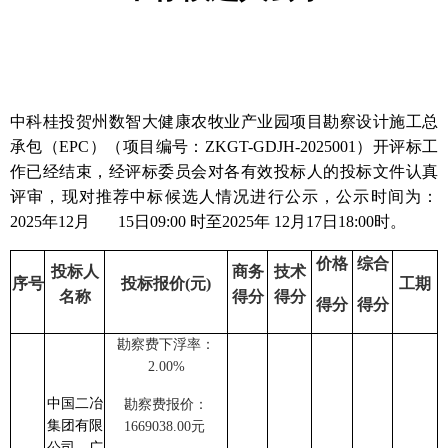
中科桂投贺州数智大健康农牧业产业园项目勘察设计施工总
承包（
EPC）（项目编号：ZKGT-GDJH-2025001）开
评
标
工
作已经结束，
经评标委员会对各有效投标人的投标文件认真
评审，
现对
推荐中标候选人
情况进行公示，公示时间为
：
2025年12月 15日09:00 时至2025年 12月17日18:00时。
价格
综合
投标人
商务
技术
序号
投标报价
(元)
工期
名称
得分
得分
得分
得分
勘察费
下浮率：
2.00%
中国二冶
勘察费报价：
集团有限
1669038.00
元
公司、广