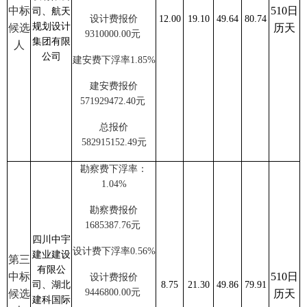
中标
510日
司、航天
设计费报价
12.00
19.10
49.64
80.74
规划设计
候选
历天
9310000.00
元
集团有限
人
公司
建安费
下浮率
1.85%
建安费报价
571929472.40
元
总报价
582915152.49
元
勘察费
下浮率：
1.04%
勘察费报价
1685387.76
元
四川中宇
设计费
下浮率
0.56%
建业建设
第
三
有限公
中标
510日
设计费报价
司、湖北
8.75
21.30
49.86
79.91
9446800.00
元
候选
历天
建科国际