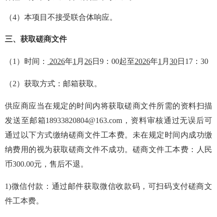
（
4
）本项目不接受联合体
响应
。
三
、
获取磋商文件
（
1
）
时间：
202
6
年
1
月
26
日
9：00
起至
202
6
年
1
月
30
日
17：30
（
2
）
获取方式：
邮箱获取
。
供应商应当在规定的时间内将获取磋商文件所需的资料扫描
发送至邮箱
18933820804
@163.com
，资料审核通过无误后可
通过以下方式缴纳磋商文件工本费。未在规定时间内成功缴
纳费用的视为获取磋商文件不成功。
磋商文件工本费
：人民
币
300.00
元，售后不退。
1)
微信付款：通过邮件获取微信收款码，可扫码支付磋商文
件工本费。