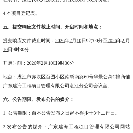
4.
本项目登记表。
五、
提交响应文件截止时间、开启时间和地点：
提交响应文件截止时间：
202
6
年
2
月
10
日
9
时
00
分
至
202
6
年
2
月
10
日
9
时
30
分
开启时间
：
202
6
年
2
月
10
日
9
时
30
分
地点：
湛江市赤坎区百园小区南桥南路
60
号华景公寓
C
幢
商铺
广东建海工程项目管理有限公司湛江分公司
会议室。
六、
公告期限、发布公告的媒介：
1.
公告期限：自本公告发布之日起不得少于
3
个工作日。
2.
发布公告的媒介：
广东建海工程项目管理有限公司网
站