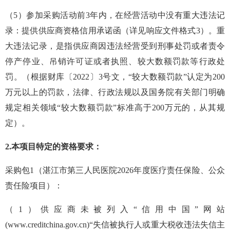
（
5
）参加采购活动前
3
年内，在经营活动中没有重大违法记
录：提供供应商资格信用承诺函（详见响应文件格式
3
）。重
大违法记录，是指供应商因违法经营受到刑事处罚或者责令
停产停业、吊销许可证或者执照、较大数额罚款等行政处
罚。（根据财库〔
2022
〕
3
号文，“较大数额罚款”认定为
200
万元以上的罚款，法律、行政法规以及国务院有关部门明确
规定相关领域“较大数额罚款”标准高于
200
万元的，从其规
定）。
2
.
本项目特定的资格要求：
采购包
1
（
湛江市第三人民医院
2026
年度医疗责任保险、公众
责任险项目
）：
（
1
）
供应商未被列入
“信用中国”网站
(www.creditchina.gov.cn)
“失信被执行人或重大税收违法失信主