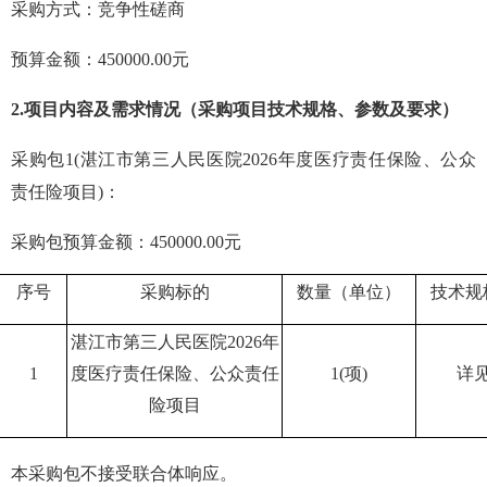
采购方式：竞争性磋商
预算金额：
450000.00
元
2.
项目内容及需求情况（采购项目技术规格、参数及要求）
采购包
1(
湛江市第三人民医院
2026
年度医疗责任保险、公众
责任险项目
)
：
采购包预算金额：
450000.00
元
序号
采购标的
数量（单位）
技术规
湛江市第三人民医院
2026
年
1
度医疗责任保险、公众责任
1(
项
)
详
险项目
本采购包不接受联合体响应
。