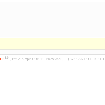
3.0
PHP
{ Fast & Simple OOP PHP Framework } -- [ WE CAN DO IT JUST 