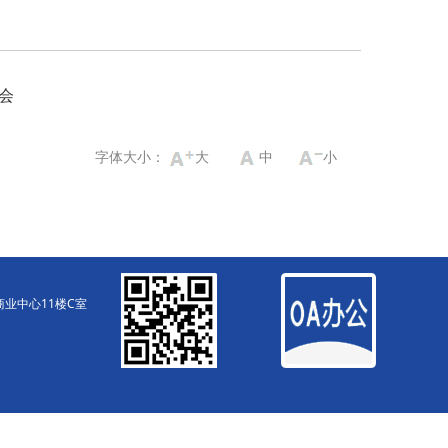
会
字体大小：
大
中
小
丽商业中心11楼C室