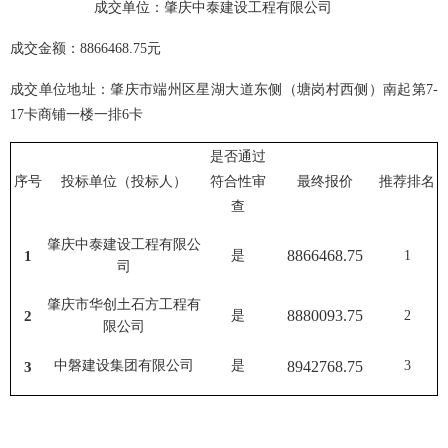
成交单位：
肇庆中泰建设工程有限公司
成交金额：
8866468.75
元
成交单位地址：肇庆市端州区星湖大道东侧（塘岗村西侧）南起第
7-
17
卡商铺一楼一排
6
卡
是否通过
序号
投标单位（投标人）
符合性审
最终报价
推荐排名
查
肇庆中泰建设工程有限公
8866468.75
1
是
1
司
肇庆市华创土石方工程有
8880093.75
2
是
2
限公司
中磐建设集团有限公司
是
8942768.75
3
3