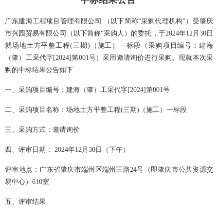
广东建海工程项目管理有限公司
（以下简称
“采购代理机构”）受
肇庆
市兴园贸易有限公司
（以下简称
“采购人）的委托，于
2024年12月30日
就场地土方平整工程
(三期)（施工）一标段（采购项目编号：建海
（肇）工采代字[2024]第001号）采用邀请询价进行采购。现就本次采
购的中标结果公告如下
一、
采购项目编号
：
建海（肇）工采代字
[2024]第001号
二、采购项目名称：
场地土方平整工程
(三期)（施工）一标段
三
、采购方式：
邀请询价
四、
评审日期：
2024年12月30日
（
下午
）
评审地点：
广东省肇庆市端州区端州三路
24号（即肇庆市公共资源交
易中心）61
0
室
五、评审结果